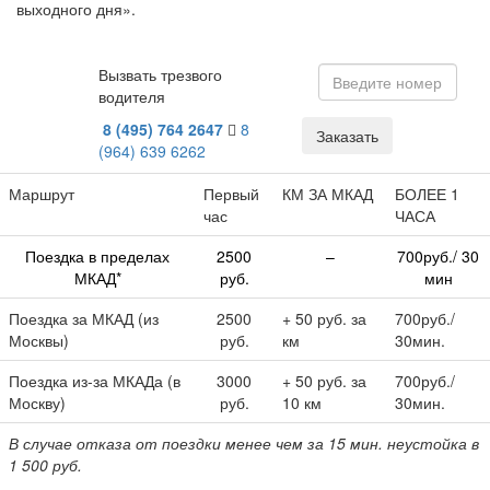
выходного дня».
Вызвать трезвого
водителя
8 (495 )
764 2647
8
Заказать
(964)
639 6262
Маршрут
Первый
КМ ЗА МКАД
БОЛЕЕ 1
час
ЧАСА
Поездка в пределах
2500
–
700руб./ 30
МКАД*
руб.
мин
Поездка за МКАД (из
2500
+
50 руб. за
700руб./
Москвы)
руб.
км
30мин.
Поездка из-за МКАДа (в
3000
+
50 руб. за
700руб./
Москву)
руб.
10 км
30мин.
В случае отказа от поездки менее чем за 15 мин. неустойка в
1 500 руб.