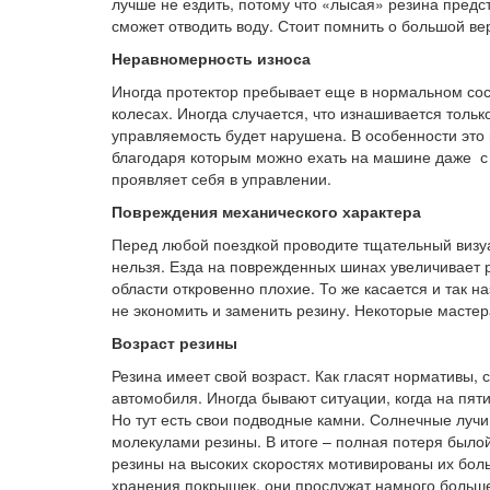
лучше не ездить, потому что «лысая» резина предс
сможет отводить воду. Стоит помнить о большой в
Неравномерность износа
Иногда протектор пребывает еще в нормальном сост
колесах. Иногда случается, что изнашивается тольк
управляемость будет нарушена. В особенности это 
благодаря которым можно ехать на машине даже с 
проявляет себя в управлении.
Повреждения механического характера
Перед любой поездкой проводите тщательный визу
нельзя. Езда на поврежденных шинах увеличивает р
области откровенно плохие. То же касается и так 
не экономить и заменить резину. Некоторые мастер
Возраст резины
Резина имеет свой возраст. Как гласят нормативы, 
автомобиля. Иногда бывают ситуации, когда на пят
Но тут есть свои подводные камни. Солнечные лучи
молекулами резины. В итоге – полная потеря былой
резины на высоких скоростях мотивированы их боль
хранения покрышек, они прослужат намного больше