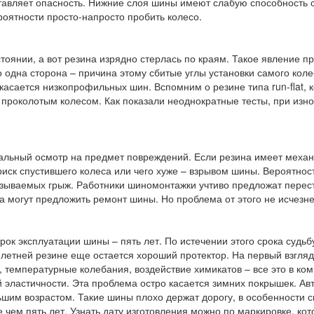
тавляет опасность. Нижние слоя шины имеют слабую способность с
ероятности просто-напросто пробить колесо.
оянии, а вот резина изрядно стерлась по краям. Такое явление пр
о одна сторона – причина этому сбитые углы установки самого кол
касается низкопрофильных шин. Вспомним о резине типа run-flat, 
проколотым колесом. Как показали неоднократные тесты, при износ
альный осмотр на предмет повреждений. Если резина имеет механ
иск спустившего колеса или чего хуже – взрывом шины. Вероятност
называемых грыж. Работники шиномонтажки учтиво предложат перес
а могут предложить ремонт шины. Но проблема от этого не исчезне
срок эксплуатации шины – пять лет. По истечении этого срока суд
илетней резине еще остается хороший протектор. На первый взгляд
, температурные колебания, воздействие химикатов – все это в ко
 эластичности. Эта проблема остро касается зимних покрышек. Ав
шим возрастом. Такие шины плохо держат дорогу, в особенности с
 чем пять лет. Узнать дату изготовления можно по маркировке, ко