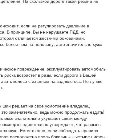
цепления. На скользкой дороге такая резина не
оисходит, если не регулировать давление в
еса. В принципе, Вы не нарушаете ПДД, но
которая отличается жесткими боковинами,
е более чем на половину, авто значительно хуже
ическое повреждение, эксплуатировать автомобиль
ь риска возрастет в разы, если дороги в Вашей
тавить колесо с изъяном на заднюю ось. Но лучше
т.
ьбу шин решает на свое усмотрение владелец
 это замечательно, ведь можно продолжать ездить!
мплексе значительно ухудшает связи между
тоэксперты единогласно утверждают, что разрывы
кользкую. Естественно, если соблюдать правила
торая расположена вдоль боковины – четыре цифры,